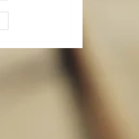
は共同で働く〜運動を科
る：第２章（４）