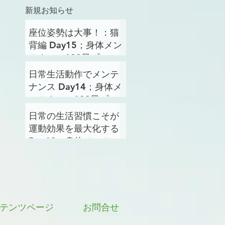
新規お知らせ
座位姿勢は大事！：猫
背編 Day15；身体メン
テナンス100日プロジ
ェクト
日常生活動作でメンテ
ナンス Day14；身体メ
ンテナンス100日プロ
ジェクト
日常の生活習慣こそが
運動効果を最大化する
Day13；身体メンテナ
ンス100日プロジェク
ト
テンツページ
お問合せ