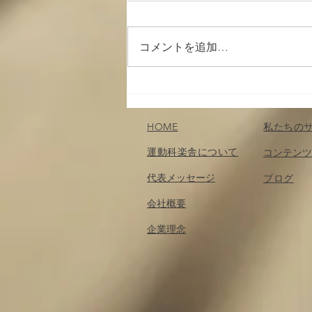
コメントを追加…
筋肉の収縮と神経の関係
（２）；運動を企画する・記
憶する〜運動を科楽する：第
HOME
私たちの
２章（６）
運動科楽舎について
コンテンツ
代表メッセージ
​ブログ
会社概要
企業理念