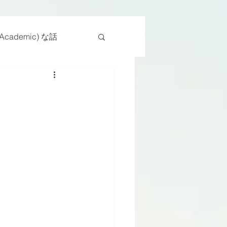
cademic) な話
物
座位
ンス能力
日常生活