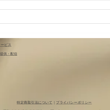
筋肉の収縮と神経の関係
筋肉
（１）；運動の前に筋の緊張
楽す
度を調節する〜運動を科楽す
サービス
る：第２章（５）
​提供・配信
特定商取引法について
｜
プライバシーポリシー