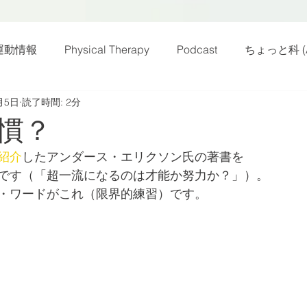
運動情報
Physical Therapy
Podcast
ちょっと科 (A
月5日
読了時間: 2分
話
雑感その他
動画
新規お知らせ
科楽読み
慣？
紹介
したアンダース・エリクソン氏の著書を
カラダフリー
身体運動
姿勢
バランス
バラ
です（「超一流になるのは才能か努力か？」）。
・ワードがこれ（限界的練習）です。
身体メンテ
ヨガ
腰痛予防