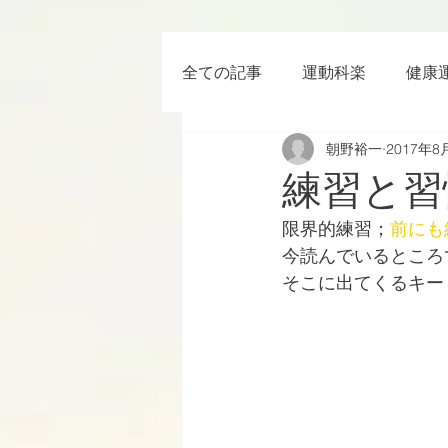
全ての記事
運動科楽
健康
朝野裕一
2017年8
ちょっと楽 (Entertainment) な
練習と習
限界的練習；
前にも
RWC2019
ラグビー
今読んでいるところ
そこに出てくるキー
ボクシング
YouTube