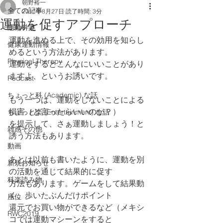
朝野裕一
全ての記事
2017年8月27日
読了時間: 3分
運動を促すアプローチ
運動科楽
運動を進める上で、その効用を知らし
健康運動情報
めるという方法があります。
Physical Therapy
運動をするとこんなにいいことがあり
ますよ、というお誘いです。
Podcast
ちょっと科 (Academic) な話
もう一つは、運動をしないことによる
損害（と言ったらいいのか？）
ちょっと楽 (Entertainment) な話
を提示して、さぁ運動しましょう！と
雑感その他
誘う方法もあります。
動画
あとは以前も書いたように、運動を別
新規お知らせ
の活動を通じて結果的に促す
科楽読み物
方法もあります。ゲームをして結果動
く、歩いたぶんだけポイント
座位
還元でお買い物ができるなど（メキシ
RWC2019
コでは運動マシーンをすると