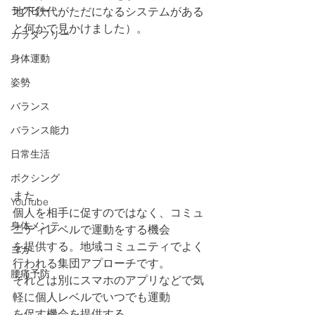
ラグビー
地下鉄代がただになるシステムがある
と何かで見かけました）。
カラダフリー
身体運動
姿勢
バランス
バランス能力
日常生活
ボクシング
また、
YouTube
個人を相手に促すのではなく、コミュ
身体メンテ
ニティレベルで運動をする機会
を提供する。地域コミュニティでよく
ヨガ
行われる集団アプローチです。
腰痛予防
それとは別にスマホのアプリなどで気
軽に個人レベルでいつでも運動
を促す機会を提供する。