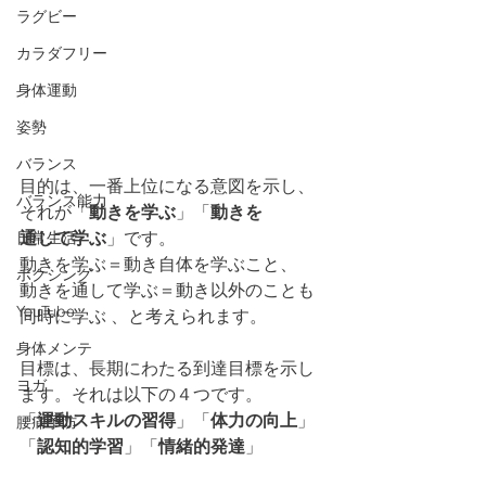
ラグビー
カラダフリー
身体運動
姿勢
バランス
目的は、一番上位になる意図を示し、
バランス能力
それが「
動きを学ぶ
」「
動きを
通して学ぶ
」です。
日常生活
動きを学ぶ＝動き自体を学ぶこと、
ボクシング
動きを通して学ぶ＝動き以外のことも
YouTube
同時に学ぶ 、と考えられます。
身体メンテ
目標は、長期にわたる到達目標を示し
ヨガ
ます。それは以下の４つです。
「
運動スキルの習得
」「
体力の向上
」
腰痛予防
「
認知的学習
」「
情緒的発達
」