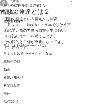
朝野裕一
全ての記事
2017年9月6日
読了時間: 2分
運動の発達とは２
運動科楽
運動の発達という視点から体育
健康運動情報
（Physical education；日本ではそう言
Physical Therapy
われているので参考図書訳本に倣い、
そう記します）を考えるとき、
Podcast
その目的と目標が重要になってきま
ちょっと科 (Academic) な話
す。原点です。
ちょっと楽 (Entertainment) な話
雑感その他
動画
新規お知らせ
科楽読み物
座位
RWC2019