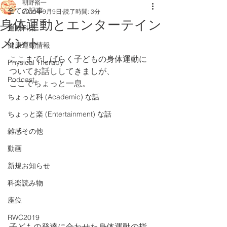
朝野裕一
全ての記事
2019年9月9日
読了時間: 3分
身体運動とエンターテイン
運動科楽
メント
健康運動情報
ここまでしばらく子どもの身体運動に
Physical Therapy
ついてお話ししてきましが、
Podcast
ここでちょっと一息。
ちょっと科 (Academic) な話
ちょっと楽 (Entertainment) な話
雑感その他
動画
新規お知らせ
科楽読み物
座位
RWC2019
子どもの発達に合わせた身体運動の指