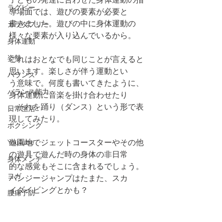
ラグビー
導場面では、遊びの要素が必要と
書きました。遊びの中に身体運動の
カラダフリー
様々な要素が入り込んでいるから。
身体運動
姿勢
これはおとなでも同じことが言えると
思います。楽しさが伴う運動とい
バランス
う意味で。何度も書いてきたように、
バランス能力
身体運動に音楽を掛け合わせたり
、それを踊り（ダンス）という形で表
日常生活
現してみたり。
ボクシング
遊園地でジェットコースターやその他
YouTube
の遊具で遊んだ時の身体の非日常
身体メンテ
的な感覚もそこに含まれるでしょう。
ヨガ
バンジージャンプはたまた、スカ
イダイビングとかも？
腰痛予防