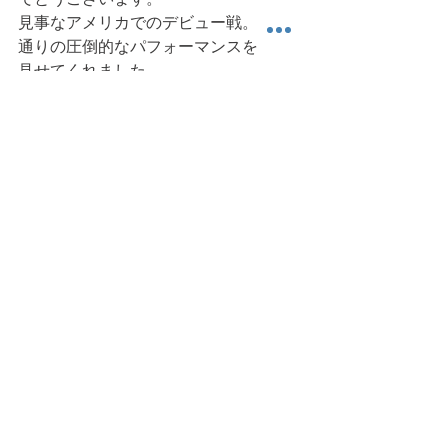
見事なアメリカでのデビュー戦。期待
通りの圧倒的なパフォーマンスを
見せてくれました。
ローマン・ゴンザレス
選手のKO負けは
ショッキングでした。