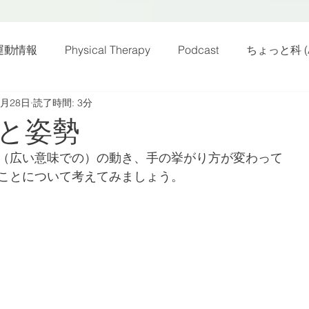
運動情報
Physical Therapy
Podcast
ちょっと科 (A
0月28日
読了時間: 3分
話
雑感その他
動画
新規お知らせ
科楽読み
と姿勢
（広い意味での）の動き、手の挙がり方が変わって
カラダフリー
身体運動
姿勢
バランス
バラ
ことについて考えてみましょう。
身体メンテ
ヨガ
腰痛予防