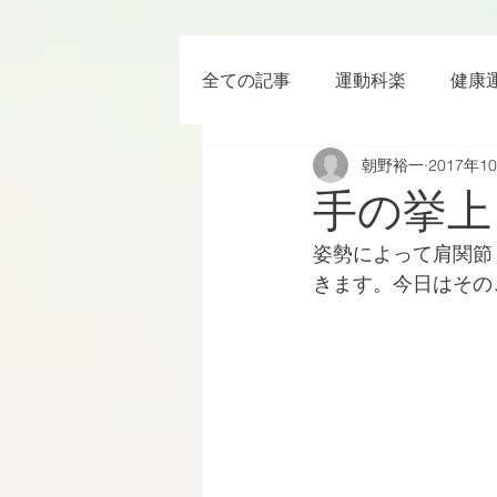
全ての記事
運動科楽
健康
朝野裕一
2017年1
ちょっと楽 (Entertainment) な
手の挙上
姿勢によって肩関節
RWC2019
ラグビー
きます。今日はその
ボクシング
YouTube