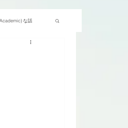
cademic) な話
物
座位
ンス能力
日常生活