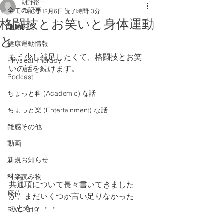
朝野裕一
全ての記事
2017年12月6日
読了時間: 3分
格闘技とお笑いと身体運動
運動科楽
と
健康運動情報
もう少し補足したくて、格闘技とお笑
Physical Therapy
いの話を続けます。
Podcast
ちょっと科 (Academic) な話
ちょっと楽 (Entertainment) な話
雑感その他
動画
新規お知らせ
科楽読み物
共通項について長々書いてきました
座位
が、まだいくつか言い足りなかった
ことを ・・・
RWC2019