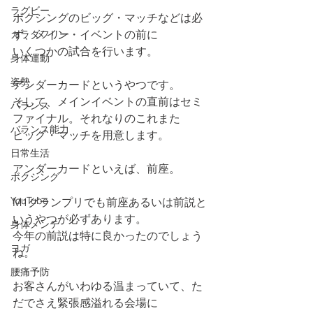
ラグビー
ボクシングのビッグ・マッチなどは必
ず、メイン・イベントの前に
カラダフリー
いくつかの試合を行います。
身体運動
姿勢
アンダーカードというやつです。
そして、メインイベントの直前はセミ
バランス
ファイナル。それなりのこれまた
バランス能力
ビッグ・マッチを用意します。
日常生活
アンダーカードといえば、前座。
ボクシング
YouTube
M1グランプリでも前座あるいは前説と
いうやつが必ずあります。
身体メンテ
今年の前説は特に良かったのでしょう
ヨガ
ね。
腰痛予防
お客さんがいわゆる温まっていて、た
だでさえ緊張感溢れる会場に