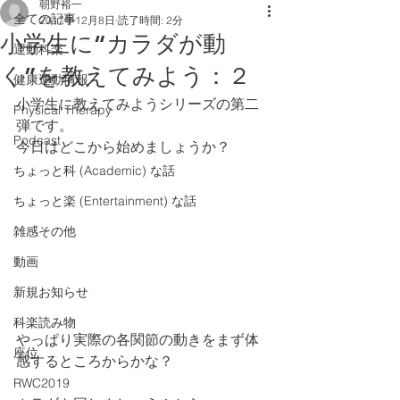
朝野裕一
全ての記事
2017年12月8日
読了時間: 2分
小学生に“カラダが動
運動科楽
く”を教えてみよう：２
健康運動情報
小学生に教えてみようシリーズの第二
Physical Therapy
弾です。
Podcast
今日はどこから始めましょうか？
ちょっと科 (Academic) な話
ちょっと楽 (Entertainment) な話
雑感その他
動画
新規お知らせ
科楽読み物
やっぱり実際の各関節の動きをまず体
座位
感するところからかな？
RWC2019