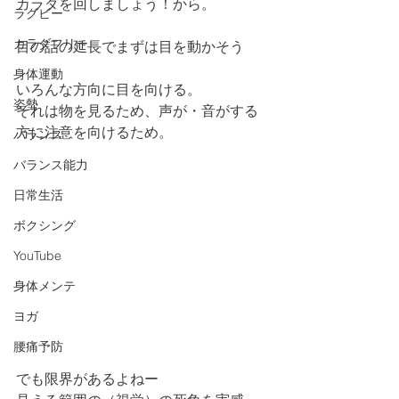
カラダを回しましょう！から。
ラグビー
カラダフリー
目の話の延長でまずは目を動かそう
身体運動
いろんな方向に目を向ける。
姿勢
それは物を見るため、声が・音がする
方に注意を向けるため。
バランス
バランス能力
日常生活
ボクシング
YouTube
身体メンテ
ヨガ
腰痛予防
でも限界があるよねー