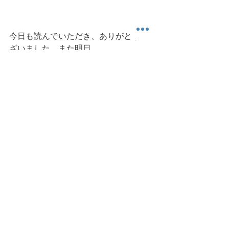
今日も読んでいただき、ありがとうご
ざいました。また明日。
雪降りの旭川より。 
可動域
股関節
胸椎
振り返り動作
運動科楽
すべて表示
最新記事