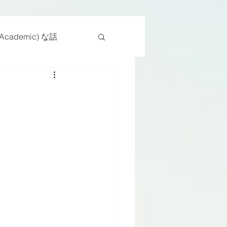
cademic) な話
物
座位
ンス能力
日常生活