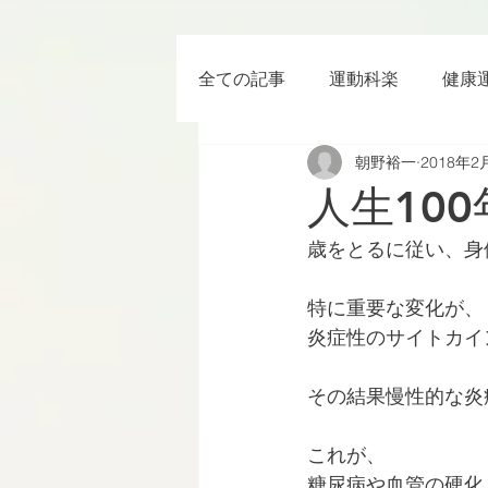
全ての記事
運動科楽
健康
朝野裕一
2018年2
ちょっと楽 (Entertainment) な
人生10
歳をとるに従い、身
RWC2019
ラグビー
特に重要な変化が、
炎症性のサイトカイ
ボクシング
YouTube
その結果慢性的な炎
これが、
糖尿病や血管の硬化