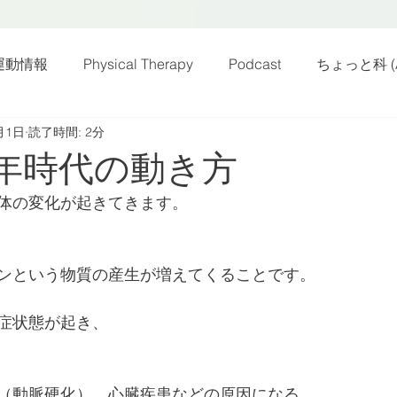
運動情報
Physical Therapy
Podcast
ちょっと科 (A
月1日
読了時間: 2分
話
雑感その他
動画
新規お知らせ
科楽読み
0年時代の動き方
体の変化が起きてきます。
カラダフリー
身体運動
姿勢
バランス
バラ
ンという物質の産生が増えてくることです。
身体メンテ
ヨガ
腰痛予防
症状態が起き、
（動脈硬化）、心臓疾患などの原因になる