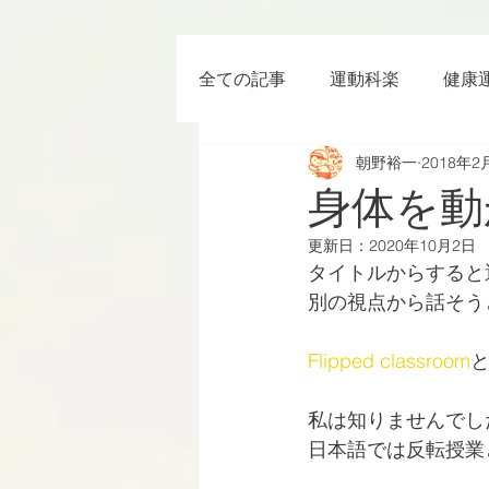
全ての記事
運動科楽
健康
朝野裕一
2018年2
ちょっと楽 (Entertainment) な
身体を動
更新日：
2020年10月2日
RWC2019
ラグビー
タイトルからすると
別の視点から話そう
ボクシング
YouTube
Flipped classroom
私は知りませんでし
日本語では反転授業