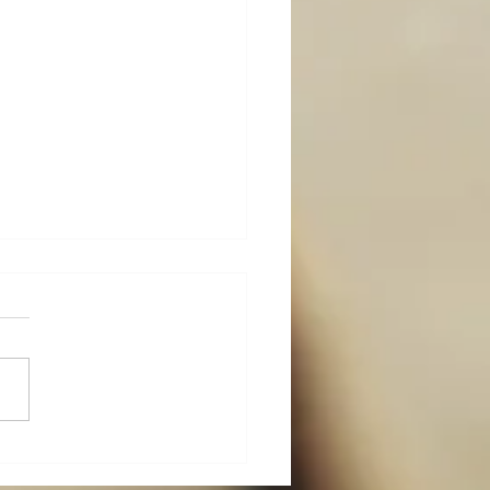
-カラダメンテ その十〜
的な身体操作６ 簡単な腰