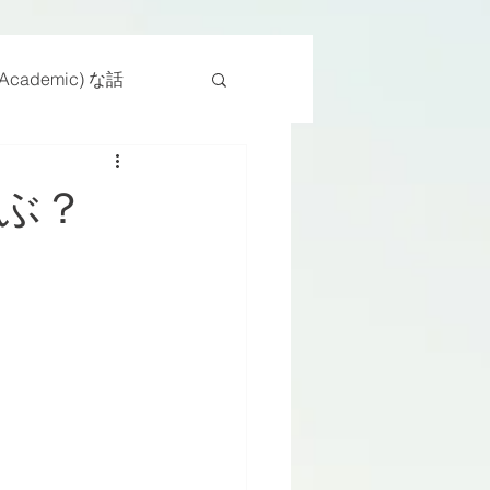
cademic) な話
物
座位
ぶ？
ンス能力
日常生活