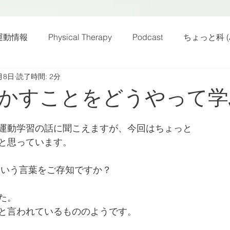
運動情報
Physical Therapy
Podcast
ちょっと科 (A
月8日
読了時間: 2分
話
雑感その他
動画
新規お知らせ
科楽読み
かすことをどうやって学
カラダフリー
身体運動
姿勢
バランス
バラ
運動学習の話に聞こえますが、今回はちょっと
と思っています。
身体メンテ
ヨガ
腰痛予防
という言葉をご存知ですか？
た。
と言われているもののようです。