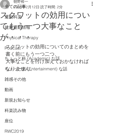
朝野裕一
全ての記事
2018年2月12日
読了時間: 2分
スクワットの効用につい
運動科楽
てもう一つ大事なこと
健康運動情報
が・・・
Physical Therapy
スクワットの効用についてのまとめを
Podcast
書く前にもう一つ二つ、
ちょっと科 (Academic) な話
大事なことを付け加えておかなければ
なりません。
ちょっと楽 (Entertainment) な話
雑感その他
動画
新規お知らせ
科楽読み物
座位
RWC2019