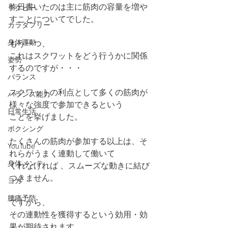
昨日書いたのは主に筋肉の容量を増や
ラグビー
すことについてでした。
カラダフリー
身体運動
もう一つ、
これはスクワットをどう行うかに関係
姿勢
するのですが・・・
バランス
スクワットの利点として多くの筋肉が
バランス能力
様々な強度で参加できるという
日常生活
ことを挙げました。
ボクシング
たくさんの筋肉が参加する以上は、そ
YouTube
れらがうまく連動して働いて
身体メンテ
くれなければ 、スムーズな動きに結び
つきません。
ヨガ
腰痛予防
ですから、
その連動性を獲得するという効用・効
果が期待されます。