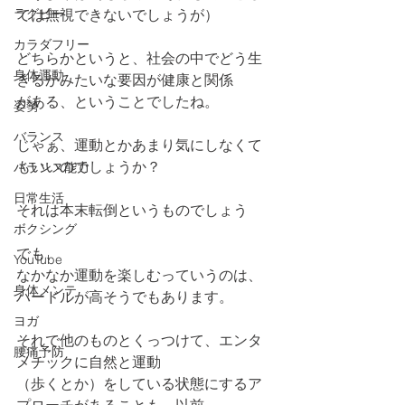
ラグビー
ては無視できないでしょうが）
カラダフリー
どちらかというと、社会の中でどう生
身体運動
きるかみたいな要因が健康と関係
がある、ということでしたね。
姿勢
バランス
じゃぁ、運動とかあまり気にしなくて
もいいのでしょうか？
バランス能力
日常生活
それは本末転倒というものでしょう
ボクシング
でも、
YouTube
なかなか運動を楽しむっていうのは、
身体メンテ
ハードルが高そうでもあります。
ヨガ
それで他のものとくっつけて、エンタ
腰痛予防
メチックに自然と運動
（歩くとか）をしている状態にするア