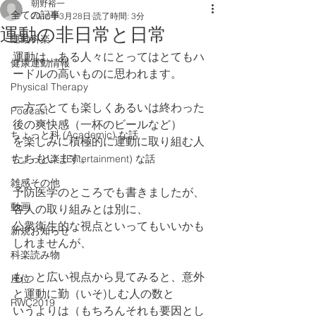
朝野裕一
全ての記事
2018年3月28日
読了時間: 3分
運動の非日常と日常
運動科楽
運動は、ある人々にとってはとてもハ
健康運動情報
ードルの高いものに思われます。
Physical Therapy
一方でとても楽しくあるいは終わった
Podcast
後の爽快感（一杯のビールなど）
ちょっと科 (Academic) な話
を楽しみに積極的に運動に取り組む人
たちもいます。
ちょっと楽 (Entertainment) な話
雑感その他
予防医学のところでも書きましたが、
動画
各人の取り組みとは別に、
公衆衛生的な視点といってもいいかも
新規お知らせ
しれませんが、
科楽読み物
もっと広い視点から見てみると、意外
座位
と運動に勤（いそ)しむ人の数と
RWC2019
いうよりは（もちろんそれも要因とし