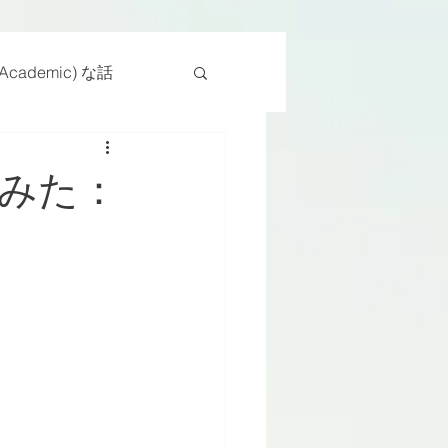
cademic) な話
物
座位
みた：
ンス能力
日常生活