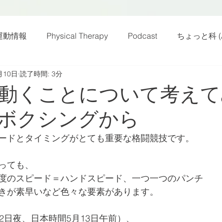
運動情報
Physical Therapy
Podcast
ちょっと科 (A
月10日
読了時間: 3分
話
雑感その他
動画
新規お知らせ
科楽読み
動くことについて考えて
ボクシングから
カラダフリー
身体運動
姿勢
バランス
バラ
ードとタイミングがとても重要な格闘競技です。
身体メンテ
ヨガ
腰痛予防
っても、
度のスピード＝ハンドスピード、一つ一つのパンチ
きが素早いなど色々な要素があります。
2日夜、日本時間5月13日午前）、