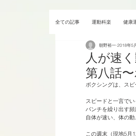
全ての記事
運動科楽
健康
朝野裕一
2018年5
ちょっと楽 (Entertainment) な
人が速く
第八話〜
RWC2019
ラグビー
ボクシングは、スピ
ボクシング
YouTube
スピードと一言でい
パンチを繰り出す頻
自体が速い、体の動
この週末（現地5月1