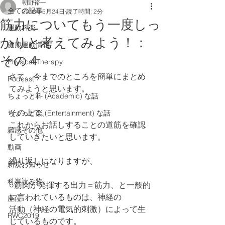
朝野裕一
全ての記事
2018年5月24日
読了時間: 2分
筋力についてもう一度しっ
運動科楽
かりと考えてみよう！：
健康運動情報
その４
Physical Therapy
さて、今までのところを簡単にまとめ
Podcast
てみようと思います。
ちょっと科 (Academic) な話
その上で、
ちょっと楽 (Entertainment) な話
これからお話しすることの道筋を確認
雑感その他
していきたいと思います。
動画
繰り返しになりますが、
新規お知らせ
科楽読み物
○筋肉が発揮する出力＝筋力、と一般的
に言われているものは、神経の
座位
活動（神経の電気的刺激）によって生
RWC2019
じているものです。