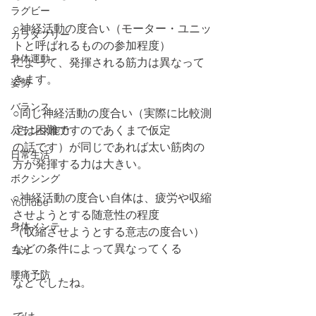
ラグビー
○神経活動の度合い（モーター・ユニッ
カラダフリー
トと呼ばれるものの参加程度）
身体運動
によって、発揮される筋力は異なって
きます。
姿勢
バランス
○同じ神経活動の度合い（実際に比較測
定は困難ですのであくまで仮定
バランス能力
の話です）が同じであれば太い筋肉の
日常生活
方が発揮する力は大きい。
ボクシング
○神経活動の度合い自体は、疲労や収縮
YouTube
させようとする随意性の程度
身体メンテ
（収縮させようとする意志の度合い）
などの条件によって異なってくる
ヨガ
腰痛予防
などでしたね。