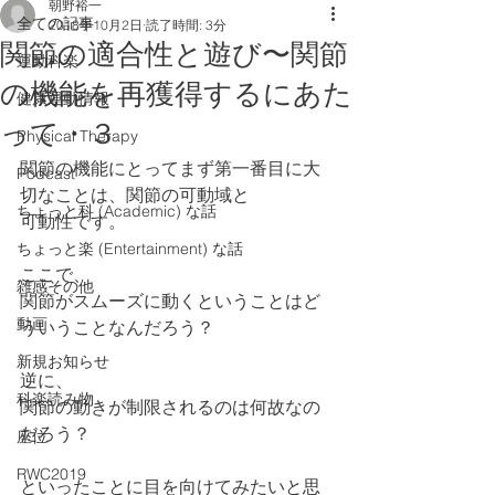
朝野裕一
全ての記事
2018年10月2日
読了時間: 3分
関節の適合性と遊び〜関節
運動科楽
の機能を再獲得するにあた
健康運動情報
って・３
Physical Therapy
関節の機能にとってまず第一番目に大
Podcast
切なことは、関節の可動域と
ちょっと科 (Academic) な話
可動性です。
ちょっと楽 (Entertainment) な話
ここで、
雑感その他
関節がスムーズに動くということはど
動画
ういうことなんだろう？
新規お知らせ
逆に、
科楽読み物
関節の動きが制限されるのは何故なの
だろう？
座位
RWC2019
といったことに目を向けてみたいと思