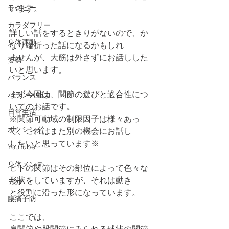
ラグビー
います。
カラダフリー
詳しい話をするときりがないので、か
身体運動
なり端折った話になるかもしれ
ませんが、大筋は外さずにお話しした
姿勢
いと思います。
バランス
まず今回は、関節の遊びと適合性につ
バランス能力
いてのお話です。
日常生活
※関節可動域の制限因子は様々あっ
ボクシング
て、これはまた別の機会にお話し
したいと思っています※
YouTube
身体メンテ
ヒトの関節はその部位によって色々な
形状をしていますが、それは動き
ヨガ
と役割に沿った形になっています。
腰痛予防
ここでは、