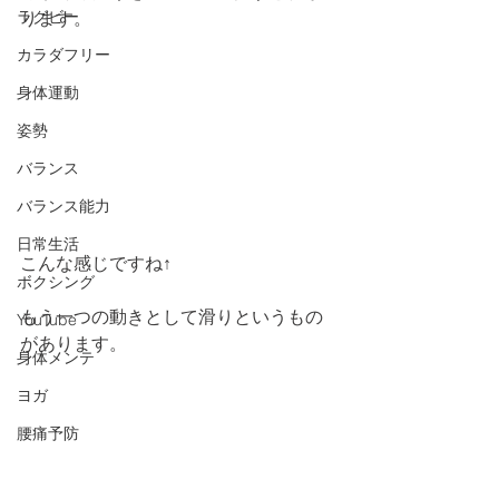
ラグビー
ります。
カラダフリー
身体運動
姿勢
バランス
バランス能力
日常生活
こんな感じですね↑
ボクシング
もう一つの動きとして滑りというもの
YouTube
があります。
身体メンテ
ヨガ
腰痛予防