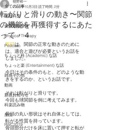
朝野裕一
全ての記事
2018年10月3日
読了時間: 2分
転がりと滑りの動き〜関節
運動科楽
の機能を再獲得するにあた
健康運動情報
って・４
Physical Therapy
昨日
は、関節の正常な動きのために
Podcast
は、適合と遊びが必要というお話を
ちょっと科 (Academic) な話
しました。
ちょっと楽 (Entertainment) な話
今日はその条件のもと、どのような動
雑感その他
きをするのか、というお話です。
動画
それは転がりと滑りです。
新規お知らせ
今回も球関節を例に考えてみます。
科楽読み物
骨頭の丸い形状はそれ自体としては、
座位
転がる性質を持っています。
RWC2019
骨頭部分だけを床に置いて押すと転が