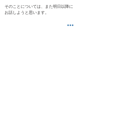
そのことについては、また明日以降に
お話しようと思います。
今日も読んでいただき、ありがとうご
ざいました。また明日。 
可動域
球関節
転がり
滑り
健康運動情報
ちょっと科 (Academic) な話