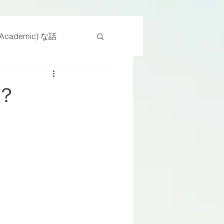
cademic) な話
物
座位
？
ンス能力
日常生活