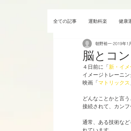
全ての記事
運動科楽
健康
朝野裕一
2019年1
ちょっと楽 (Entertainment) な
脳とコン
４日前に「
新・イメ
RWC2019
ラグビー
イメージトレーニン
映画「
マトリックス
ボクシング
YouTube
どんなことかと言う
接続されて、カンフ
通常、ある技術など
れています。