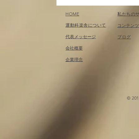
どころ
HOME
私たちの
運動科楽舎について
コンテンツ
代表メッセージ
​ブログ
会社概要
企業理念
© 2