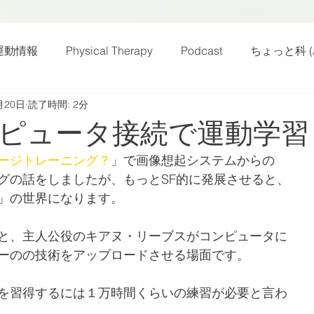
運動情報
Physical Therapy
Podcast
ちょっと科 (A
月20日
読了時間: 2分
話
雑感その他
動画
新規お知らせ
科楽読み
ピュータ接続で運動学習
ージトレーニング？
」で画像想起システムからの
カラダフリー
身体運動
姿勢
バランス
バラ
グの話をしましたが、もっとSF的に発展させると、
」の世界になります。
身体メンテ
ヨガ
腰痛予防
と、主人公役のキアヌ・リーブスがコンピュータに
ーのの技術をアップロードさせる場面です。
を習得するには１万時間くらいの練習が必要と言わ