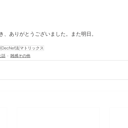
き、ありがとうございました。また明日。
I
DecNef法
マトリックス
な話
雑感その他