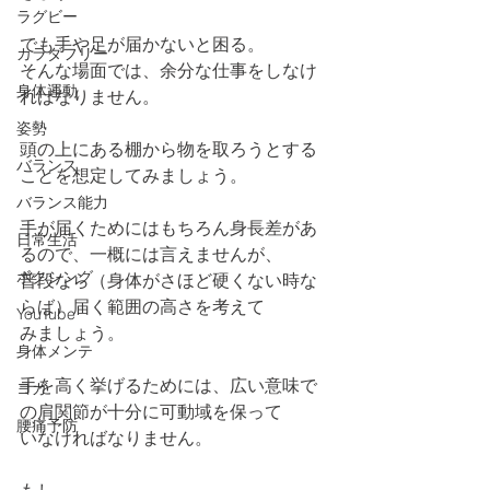
ラグビー
でも手や足が届かないと困る。
カラダフリー
そんな場面では、余分な仕事をしなけ
身体運動
ればなりません。
姿勢
頭の上にある棚から物を取ろうとする
バランス
ことを想定してみましょう。
バランス能力
手が届くためにはもちろん身長差があ
日常生活
るので、一概には言えませんが、
ボクシング
普段なら（身体がさほど硬くない時な
らば）届く範囲の高さを考えて
YouTube
みましょう。
身体メンテ
手を高く挙げるためには、広い意味で
ヨガ
の肩関節が十分に可動域を保って
腰痛予防
いなければなりません。