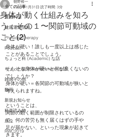
朝野裕一
全ての記事
2019年1月31日
読了時間: 3分
身体が動く仕組みを知ろ
運動科楽
う；その１〜関節可動域の
健康運動情報
こと(2)
Physical Therapy
身体が硬い！誰しも一度以上は感じた
Podcast
ことがあることでしょう。
ちょっと科 (Academic) な話
そもそも身体が硬いと何が良くないの
ちょっと楽 (Entertainment) な話
でしょうか？
雑感その他
身体が硬い＝各関節の可動域が狭いと
動画
考えられますね。
新規お知らせ
ということは、
科楽読み物
関節の動く範囲が制限されているの
で、何の苦労も無く届くはずの手や
座位
足が届かない、といった現象が起きて
RWC2019
きます。