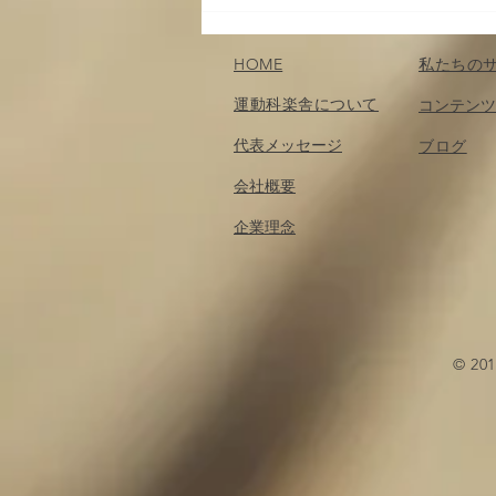
７月のスポーツ観戦；楽しみ
どころ
HOME
私たちの
運動科楽舎について
コンテンツ
代表メッセージ
​ブログ
会社概要
企業理念
© 2