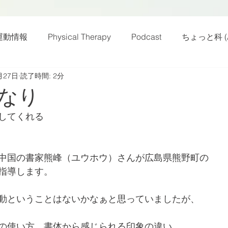
運動情報
Physical Therapy
Podcast
ちょっと科 (A
月27日
読了時間: 2分
話
雑感その他
動画
新規お知らせ
科楽読み
なり
してくれる
カラダフリー
身体運動
姿勢
バランス
バラ
中国の書家熊峰（ユウホウ）さんが広島県熊野町の
身体メンテ
ヨガ
腰痛予防
指導します。
動ということはないかなぁと思っていましたが、
の使い方、書体から感じられる印象の違い、