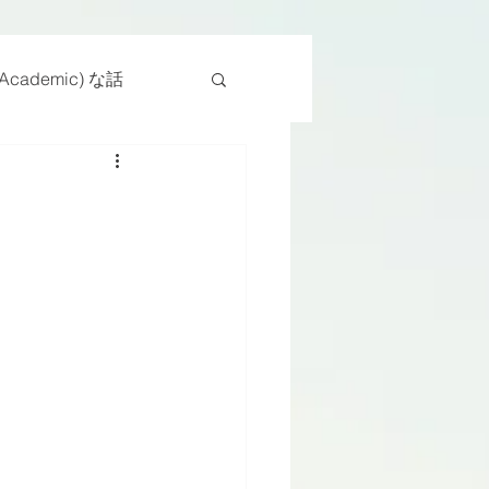
cademic) な話
物
座位
ンス能力
日常生活