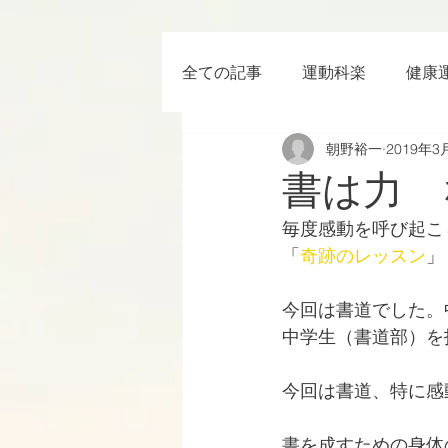
全ての記事
運動科楽
健康
朝野裕一
2019年3
ちょっと楽 (Entertainment) な
書は力 
毎度感動を呼び起こ
RWC2019
ラグビー
「
奇跡のレッスン
」
今回は書道でした。
ボクシング
YouTube
中学生（書道部）を
今回は書道、特に感
書を成すための身体