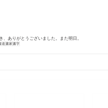
き、ありがとうございました。また明日。
書道
書家
書字