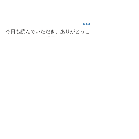
今日も読んでいただき、ありがとうご
ざいました。また明日。
可動域
筋力
エクササイズ
歩行
健康運動情報
運動科楽
すべて表示
最新記事