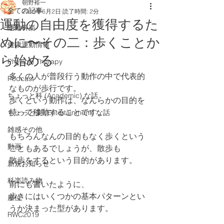
朝野裕一
全ての記事
2019年6月2日
読了時間: 2分
運動の自由度を獲得するた
運動科楽
めに〜その二：歩くことか
健康運動情報
ら始める
Physical Therapy
多くの人が普段行う動作の中で代表的
Podcast
なものが歩行です。
ちょっと科 (Academic) な話
歩くという動作は、なんらかの目的を
持って移動することです。
ちょっと楽 (Entertainment) な話
雑感その他
もちろんなんの目的もなく歩くという
動画
こともあるでしょうが、散歩も
散歩をするという目的があります。
新規お知らせ
科楽読み物
前にも書いたように、
歩きにはいくつかの基本パターンとい
座位
うか決まった型があります。
RWC2019