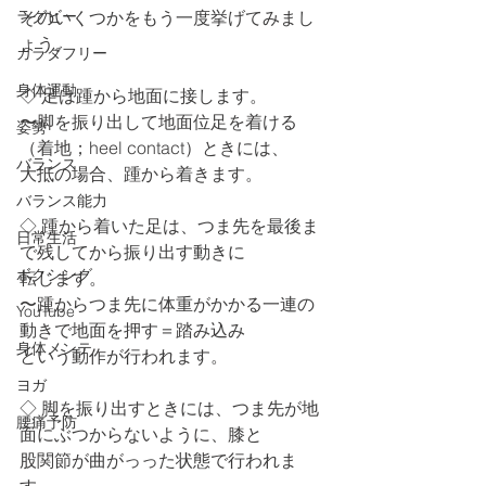
ラグビー
そのいくつかをもう一度挙げてみまし
ょう。
カラダフリー
身体運動
◇ 足は踵から地面に接します。
〜脚を振り出して地面位足を着ける
姿勢
（着地；heel contact）ときには、
バランス
大抵の場合、踵から着きます。
バランス能力
◇ 踵から着いた足は、つま先を最後ま
日常生活
で残してから振り出す動きに
ボクシング
転じます。
〜踵からつま先に体重がかかる一連の
YouTube
動きで地面を押す＝踏み込み
身体メンテ
という動作が行われます。
ヨガ
◇ 脚を振り出すときには、つま先が地
腰痛予防
面にぶつからないように、膝と
股関節が曲がっった状態で行われま