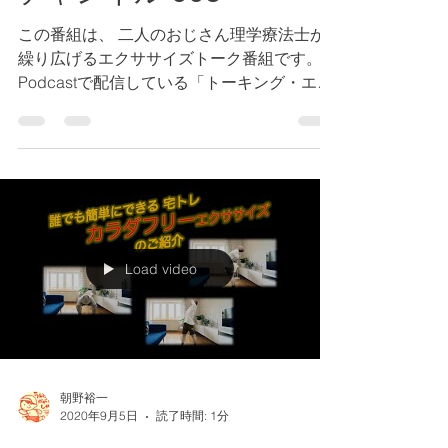
この番組は、 二人のおじさん理学療法士が
繰り広げるエクササイズトーク番組です。
Podcastで配信している「トーキング・エク
ササイズ（現在は、トーク ・オン・エクサ
サイズ）」をベースに、それをアップグレー
ドした内容 でお届けします。基本音声主体
の配信です。...
Load video
朝野裕一
2020年9月5日
読了時間: 1分