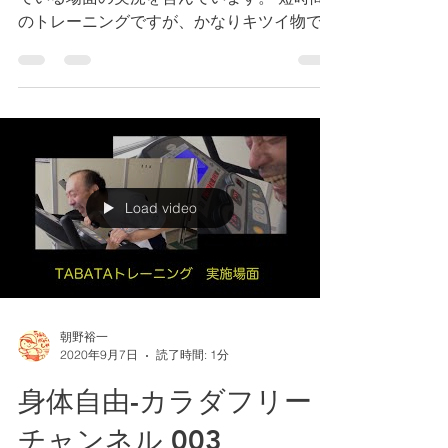
のトレーニングですが、かなりキツイ物でも
あります。 また、 酸素借と酸素負債につい
ての説明などやや難しい話も含まれていま
す。 知識の確認も含めお楽しみください。
この番組は、...
Load video
朝野裕一
2020年9月7日
読了時間: 1分
身体自由-カラダフリー
チャンネル 003