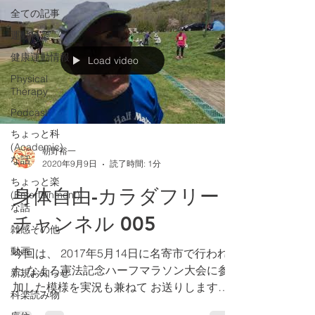
全ての記事
運動科楽
健康運動情報
Load video
Physical
Therapy
Podcast
ちょっと科
(Academic)
朝野裕一
な話
2020年9月9日
読了時間: 1分
ちょっと楽
身体自由-カラダフリー
(Entertainment)
な話
チャンネル 005
雑感その他
動画
今回は、 2017年5月14日に名寄市で行われ
た なよろ憲法記念ハーフマラソン大会に参
新規お知らせ
加した模様を実況も兼ねて お送りします。
科楽読み物
果たしてそれまで行ってきた タバタトレー