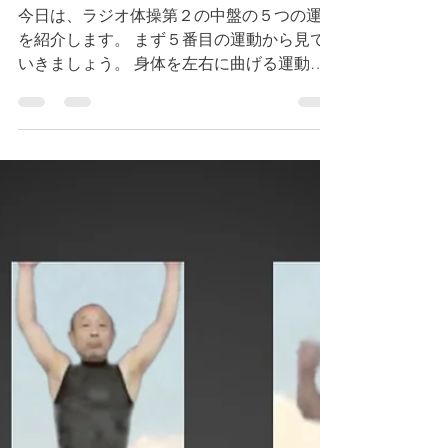
朝野裕一
2020年5月15日
読了時間: 2分
ラジオ体操について考え
る；その５
今日は、ラジオ体操第２の中盤の５つの運動
を紹介します。 まず５番目の運動から見て
いきましょう。 身体を左右に曲げる運動
で、ラジオ体操第１にもあった運動ですが、
両手を横に広げて、２度パンパンと叩く動き
が入りよりリズミカルな 構成となっていま
す。 次に６番目の運動です。...