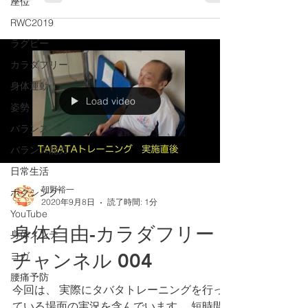
座位
ニングが功を奏するのか？ 自己新記録が出
るのか？という興味を持ってご覧になってく
RWC2019
ださい。
ラグビー
カラダフリー
身体運動
Load video
姿勢
バランス
バランス能力
日常生活
朝野裕一
ボクシング
2020年9月8日
読了時間: 1分
YouTube
身体自由-カラダフリー
身体メンテ
チャンネル 004
ヨガ
腰痛予防
今回は、 実際にタバタトレーニングを行っ
ている場面の実況を含んでいます。 短時間