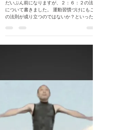
再び２：６：２の法則の
こと
だいぶん前になりますが、２：６：２の法則
について書きました。 運動習慣づけにもこ
の法則が成り立つのではないか？といった話
です。 10人中２人は運動好き、６人はまぁ
まぁの感じで、残りの２人は運動 嫌い、と
いう法則です。 もともと働きアリの中に見
られる現象として発見されたもので...