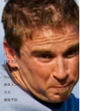
座位
RWC2019
ラグビー
カラダフリー
身体運動
姿勢
バランス
バランス能力
日常生活
ボクシング
YouTube
身体メンテ
ヨガ
腰痛予防