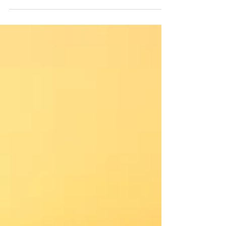
「ヘウレーカ」。 いつも観ているのですが、昨日
の番組はいつも以上に面白かった。 VRやその他の
機器を通じて、自分のカラダの動きを理想の動き
をして いる他人の動きとして体感するという番組
でした。...