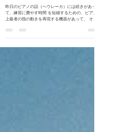
ート体験？
昨日のピアノの話（ヘウレーカ）には続きがあっ
て、練習に費やす時間 を短縮するための、ピアノ
上級者の指の動きを再現する機器があって、 それ
を手にはめると、 勝手に指が動きそれに音が伴
い、まるで自分が上手く演奏している ような（指
の動きの）体験ができるというものです。...