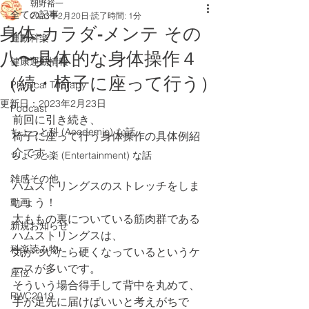
朝野裕一
全ての記事
2023年2月20日
読了時間: 1分
身体-カラダ-メンテ その
運動科楽
八〜具体的な身体操作４
健康運動情報
（続・椅子に座って行う）
Physical Therapy
更新日：
2023年2月23日
Podcast
前回に引き続き、
ちょっと科 (Academic) な話
椅子に座って行う身体操作の具体例紹
介です。
ちょっと楽 (Entertainment) な話
雑感その他
ハムストリングスのストレッチをしま
しょう！
動画
太ももの裏についている筋肉群である
新規お知らせ
ハムストリングスは、
科楽読み物
気がついたら硬くなっているというケ
ースが多いです。
座位
そういう場合得手して背中を丸めて、
RWC2019
手が足先に届けばいいと考えがちで