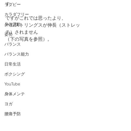
す。
ラグビー
カラダフリー
ですがこれでは思ったより、
身体運動
ハムストリングスが伸長（ストレッ
チ）されません
姿勢
（下の写真を参照）。
バランス
バランス能力
日常生活
ボクシング
YouTube
身体メンテ
ヨガ
腰痛予防