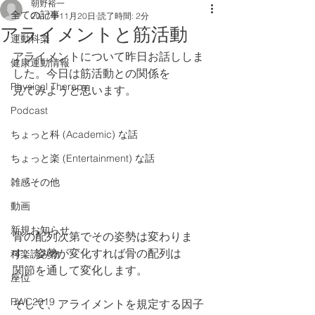
朝野裕一
全ての記事
2017年11月20日
読了時間: 2分
アライメントと筋活動
運動科楽
アライメントについて昨日お話ししま
健康運動情報
した。今日は筋活動との関係を
Physical Therapy
見てみようと思います。
Podcast
ちょっと科 (Academic) な話
ちょっと楽 (Entertainment) な話
雑感その他
動画
新規お知らせ
骨の配列次第でその姿勢は変わりま
す。姿勢が変化すれば骨の配列は
科楽読み物
関節を通して変化します。
座位
RWC2019
そして、アライメントを規定する因子