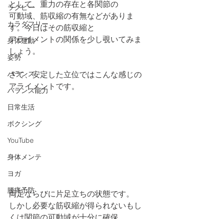
として、重力の存在と各関節の
ラグビー
可動域、筋収縮の有無などがありま
カラダフリー
す。今日はその筋収縮と
アライメントの関係を少し覗いてみま
身体運動
しょう。
姿勢
バランス
さて、安定した立位ではこんな感じの
アライメントです。
バランス能力
日常生活
ボクシング
YouTube
身体メンテ
ヨガ
腰痛予防
両足ならびに片足立ちの状態です。
しかし必要な筋収縮が得られないもし
くは関節の可動域が十分に確保