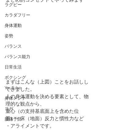
ラグビー
カラダフリー
身体運動
姿勢
バランス
バランス能力
日常生活
ボクシング
まずはこんな（上図）ことをお話しし
YouTube
てきました。
人の身体運動を決める要素として、物
身体メンテ
理的な観点から、
ヨガ
重心（の支持基底面上を含めた位
置）・床（地面）反力と慣性力など
腰痛予防
・アライメントです。