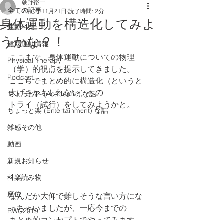
朝野裕一
全ての記事
2017年11月21日
読了時間: 2分
身体運動を構造化してみよ
運動科楽
うかな？！
健康運動情報
ここまで、身体運動についての物理
Physical Therapy
（学）的視点を提示してきました。
Podcast
ここらでまとめ的に構造化（というと
大げさかもしれない）への
ちょっと科 (Academic) な話
トライ（試行）をしてみようかと。
ちょっと楽 (Entertainment) な話
雑感その他
動画
新規お知らせ
科楽読み物
座位
なんだか大仰で難しそうな言い方にな
っちゃいましたが、一応今までの
RWC2019
まとめ的コンセプトでやってみます