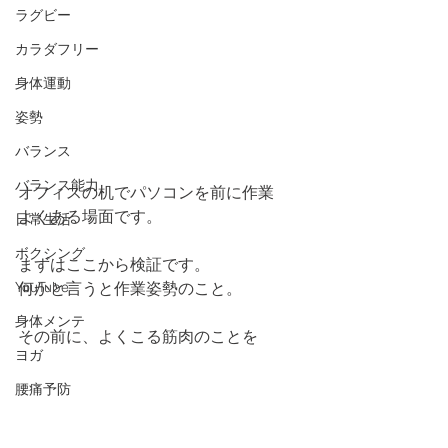
ラグビー
カラダフリー
身体運動
姿勢
バランス
バランス能力
オフィスの机でパソコンを前に作業
よくある場面です。
日常生活
ボクシング
まずはここから検証です。
YouTube
何かと言うと作業姿勢のこと。
身体メンテ
その前に、よくこる筋肉のことを
ヨガ
腰痛予防