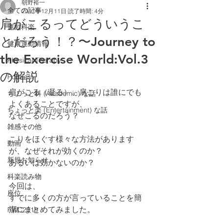
朝野裕一
全ての記事
2017年12月11日
読了時間: 4分
肩がこるってどういうこ
運動科楽
とだろう！？〜Journey to
健康運動情報
the Exercise World:Vol.3
Physical Therapy
の解説
Podcast
肩がこる（凝る）、肩こりは誰にでも
ちょっと科 (Academic) な話
よくあることですが、
ちょっと楽 (Entertainment) な話
なぜこるのだろう？
雑感その他
こりをほぐす様々な方法があります
動画
が、なぜそれが効くのか？
新規お知らせ
あるいは効かないのか？
科楽読み物
今回は、
座位
すでに多くの方が言っていることを簡
潔にまとめてみました。
RWC2019