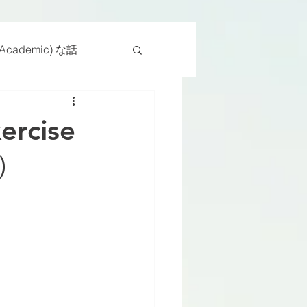
cademic) な話
物
座位
rcise
き）
ンス能力
日常生活