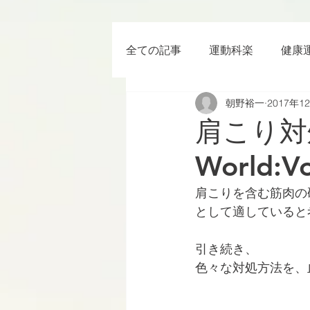
全ての記事
運動科楽
健康
朝野裕一
2017年1
ちょっと楽 (Entertainment) な
肩こり対処法
World
RWC2019
ラグビー
肩こりを含む筋肉の
として適していると
ボクシング
YouTube
引き続き、
色々な対処方法を、