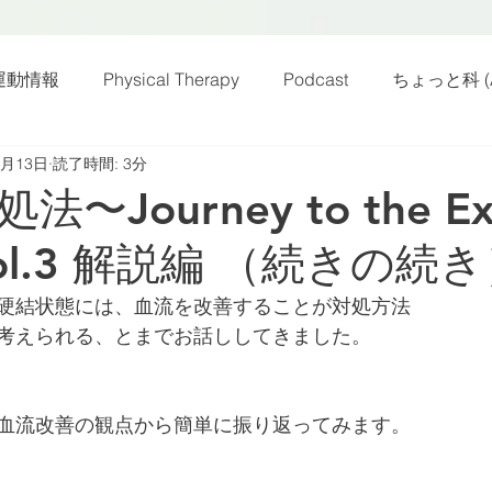
運動情報
Physical Therapy
Podcast
ちょっと科 (A
2月13日
読了時間: 3分
話
雑感その他
動画
新規お知らせ
科楽読み
〜Journey to the Exe
:Vol.3 解説編 （続きの続
カラダフリー
身体運動
姿勢
バランス
バラ
硬結状態には、血流を改善することが対処方法
考えられる、とまでお話ししてきました。
身体メンテ
ヨガ
腰痛予防
血流改善の観点から簡単に振り返ってみます。