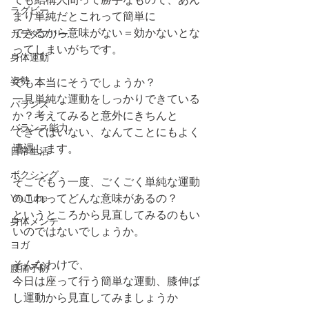
ラグビー
まり単純だとこれって簡単に
できるから意味がない＝効かないとな
カラダフリー
ってしまいがちです。
身体運動
姿勢
でも本当にそうでしょうか？
一見単純な運動をしっかりできている
バランス
か？考えてみると意外にきちんと
バランス能力
できてはいない、なんてことにもよく
遭遇します。
日常生活
ボクシング
そこでもう一度、ごくごく単純な運動
のこれってどんな意味があるの？
YouTube
というところから見直してみるのもい
身体メンテ
いのではないでしょうか。
ヨガ
そんなわけで、
腰痛予防
今日は座って行う簡単な運動、膝伸ば
し運動から見直してみましょうか