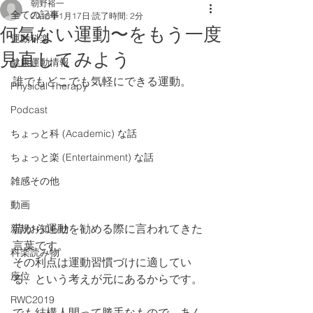
朝野裕一
全ての記事
2018年1月17日
読了時間: 2分
何気ない運動〜をもう一度
運動科楽
見直してみよう
健康運動情報
誰でもどこでも気軽にできる運動。
Physical Therapy
Podcast
ちょっと科 (Academic) な話
ちょっと楽 (Entertainment) な話
雑感その他
動画
昔から運動を勧める際に言われてきた
新規お知らせ
言葉です。
科楽読み物
その利点は運動習慣づけに適してい
座位
る、という考えが元にあるからです。
RWC2019
でも結構人間って勝手なもので、あん