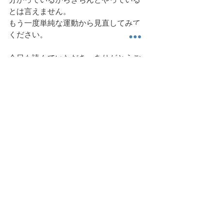
とは言えません。
もう一度単純な運動から見直してみて
ください。
今日も読んでいただき、ありがとうご
ざいました。ではまた明日。 
身体運動
可動域
筋トレ
ストレッチ
健康運動情報
すべて表示
最新記事