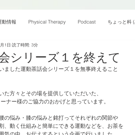
運動情報
Physical Therapy
Podcast
ちょっと科 (A
1月1日
読了時間: 3分
話
雑感その他
動画
新規お知らせ
科楽読み
会シリーズ１を終えて
いました運動茶話会シリーズ１を無事終えること
カラダフリー
身体運動
姿勢
バランス
バラ
いた方々とその場を提供していただいた、
身体メンテ
ヨガ
腰痛予防
オーナー様のご協力のおかげと思っています。
腰の悩み・膝の悩みと銘打ってそれぞれの関節や
割、動く仕組みと簡単にできる運動などを、お茶を
囲気の中、お伝えするという企画で行いました。