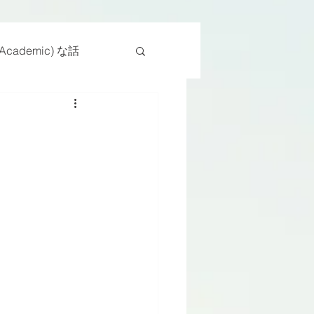
cademic) な話
物
座位
ンス能力
日常生活