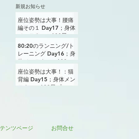
新規お知らせ
座位姿勢は大事！腰痛
編その１ Day17；身体
メンテナンス100日プ
ロジェクト
80:20のランニング/ト
レーニング Day16；身
体メンテナンス100日
プロジェクト
座位姿勢は大事！：猫
背編 Day15；身体メン
テナンス100日プロジ
ェクト
テンツページ
お問合せ