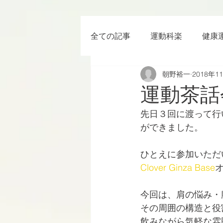
全ての記事
運動科楽
健康
朝野裕一
2018年1
ちょっと楽 (Entertainment) な
運動茶話
先日３回に渡って行
RWC2019
ラグビー
ができました。
ひとえに参加いただ
ボクシング
YouTube
Clover Ginza Base
今回は、肩の悩み・
その周囲の構造と役
飲みながら気軽な雰