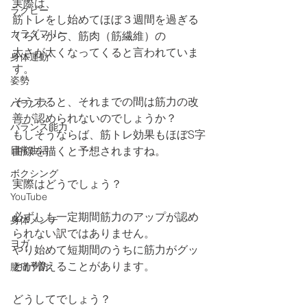
実際は、
ラグビー
筋トレをし始めてほぼ３週間を過ぎる
カラダフリー
くらいから、筋肉（筋繊維）の
太さが太くなってくると言われていま
身体運動
す。
姿勢
そうすると、それまでの間は筋力の改
バランス
善が認められないのでしょうか？
バランス能力
もしそうならば、筋トレ効果もほぼS字
日常生活
曲線を描くと予想されますね。
ボクシング
実際はどうでしょう？
YouTube
必ずしも一定期間筋力のアップが認め
身体メンテ
られない訳ではありません。
ヨガ
やり始めて短期間のうちに筋力がグッ
とが増えることがあります。
腰痛予防
どうしてでしょう？