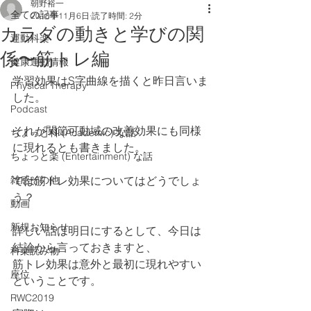
朝野裕一
全ての記事
2018年11月6日
読了時間: 2分
カラダの動きと学びの関
運動科楽
係〜筋トレ編
健康運動情報
学習効果はS字曲線を描くと昨日言いま
Physical Therapy
した。
Podcast
それが関節可動域の改善効果にも同様
ちょっと科 (Academic) な話
に現れるとも書きました。
ちょっと楽 (Entertainment) な話
雑感その他
では筋トレ効果についてはどうでしょ
う？
動画
新規お知らせ
詳しい話は明日にするとして、今日は
結論から言っておきますと、
科楽読み物
筋トレ効果は意外と最初に現れやすい
座位
ということです。
RWC2019