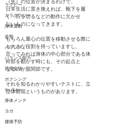
（先）の位置が決まるわけで、
ラグビー
日常生活に置き換えれば、靴下を履
カラダフリー
く・爪を切るなどの動作に欠かせ
ないものになってきます。
身体運動
姿勢
もちろん重心の位置を移動させる際に
も大きな役割を持っていますし、
バランス
言ってみれば身体の中心部分である体
バランス能力
幹部を動かす時にも、その起点と
日常生活
なるのが股関節です。
ボクシング
それを知るわかりやすいテストに、立
YouTube
位体前屈というものがあります。
身体メンテ
ヨガ
腰痛予防