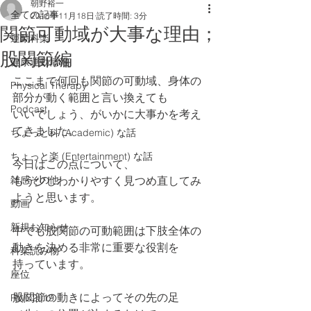
朝野裕一
全ての記事
2018年11月18日
読了時間: 3分
関節可動域が大事な理由；
運動科楽
股関節編
健康運動情報
ここまで何回も関節の可動域、身体の
Physical Therapy
部分が動く範囲と言い換えても
Podcast
いいでしょう、がいかに大事かを考え
てきました。
ちょっと科 (Academic) な話
ちょっと楽 (Entertainment) な話
今日はこの点について、
雑感その他
もう少しわかりやすく見つめ直してみ
ようと思います。
動画
新規お知らせ
中でも股関節の可動範囲は下肢全体の
動きを決める非常に重要な役割を
科楽読み物
持っています。
座位
股関節の動きによってその先の足
RWC2019