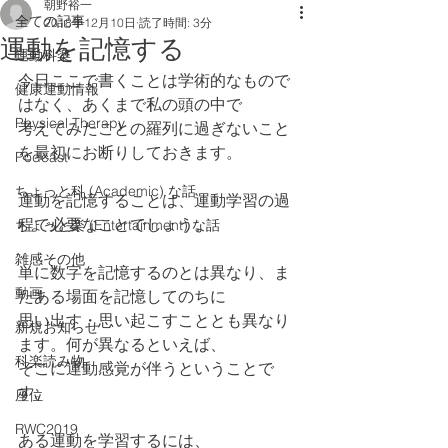
朝野裕一
全ての記事
2018年12月10日
読了時間: 3分
運動を記憶する
運動科楽
今日ここで書くことは学術的なもので
健康運動情報
はなく、あくまで私の頭の中で
Physical Therapy
考えてみたことの羅列に過ぎないこと
を最初にお断りしておきます。
Podcast
ちょっと科 (Academic) な話
運動を記憶することは、運動学習の過
程で必要なことでしょう。
ちょっと楽 (Entertainment) な話
雑感その他
単に数字を記憶するのとは異なり、ま
動画
たある場面を記憶してのちに
思い出す・思い起こすこととも異なり
新規お知らせ
ます。何が異なるといえば、
科楽読み物
そこに運動感覚が伴うということで
す。
座位
RWC2019
ある運動を学習するには、