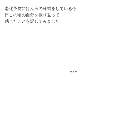
老化予防にけん玉の練習をしている今
日この頃の自分を振り返って
感じたことを記してみました。
今日も読んでいただき、ありがとうご
ざいました。けん玉って結構身体
全体を使う競技ですね。身体運動とし
ても有用な気がします。また明日
身体運動
運動学習
イメージトレーニング
練習
記憶