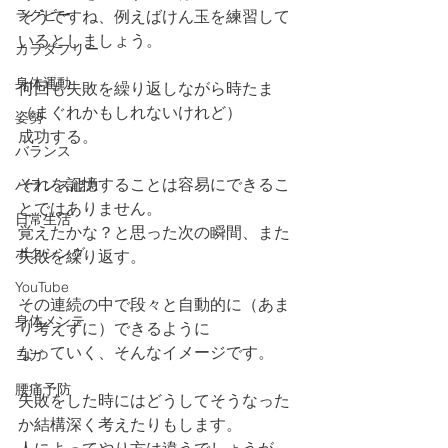
ラグビー
そうですね、例えばけん玉を練習して
いるとしましょう。
カラダフリー
身体運動
何回も失敗を繰り返しながら時たま
（まぐれかもしれないけれど）
姿勢
成功する。
バランス
それを記憶することは容易にできるこ
バランス能力
とではありません。
日常生活
覚えたかな？と思った次の瞬間、また
ボクシング
失敗を繰り返す。
YouTube
その連続の中で段々と自動的に（あま
身体メンテ
り考えずに）できるように
なっていく、そんなイメージです。
ヨガ
腰痛予防
失敗をした時にはどうしてそうなった
か結構深く考えたりもします。