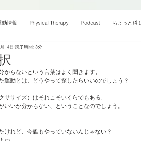
運動情報
Physical Therapy
Podcast
ちょっと科 (A
2月14日
読了時間: 3分
話
雑感その他
動画
新規お知らせ
科楽読み
択
分からないという言葉はよく聞きます。
カラダフリー
身体運動
姿勢
バランス
バラ
た運動とは、どうやって探したらいいのでしょう？
クササイズ）はそれこそいくらでもある、
身体メンテ
ヨガ
腰痛予防
がいいか分からない、ということなのでしょう。
たけれど、今誰もやっていないんじゃない？
よね。