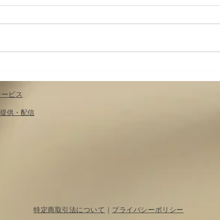
身体-カラダメンテ その十〜
身体
具体的な身体操作６ 簡単な腰
具体
の調整
椅子
サービス
​提供・配信
特定商取引法について
｜
プライバシーポリシー