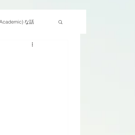
cademic) な話
物
座位
ンス能力
日常生活