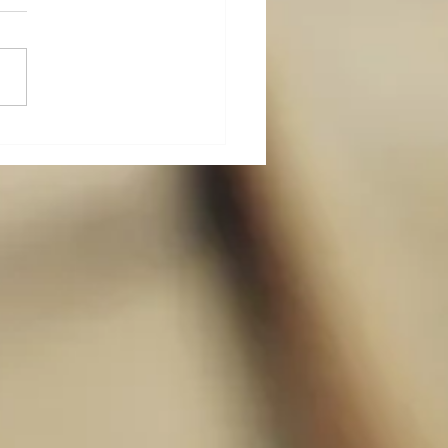
-カラダ-メンテ その九〜
的な身体操作５（続々・
に座って行う）