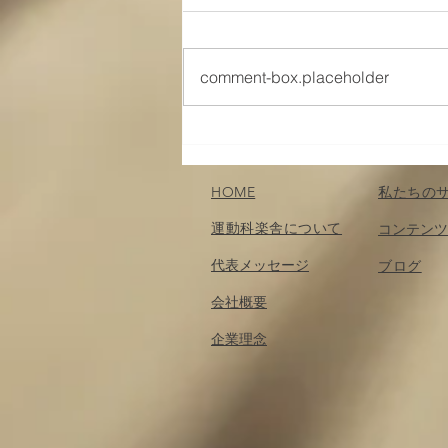
comment-box.placeholder
身体を動かしたい人へ
HOME
私たちの
運動科楽舎について
コンテンツ
代表メッセージ
​ブログ
会社概要
企業理念