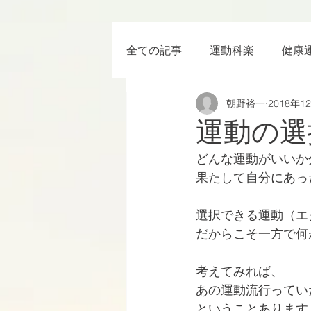
全ての記事
運動科楽
健康
朝野裕一
2018年1
ちょっと楽 (Entertainment) な
運動の選
どんな運動がいいか
RWC2019
ラグビー
果たして自分にあっ
選択できる運動（エ
ボクシング
YouTube
だからこそ一方で何
考えてみれば、
あの運動流行ってい
ということあります