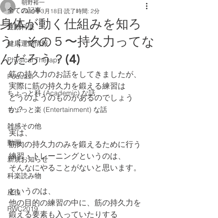
朝野裕一
全ての記事
2019年3月18日
読了時間: 2分
身体が動く仕組みを知ろ
運動科楽
う；その５〜持久力ってな
健康運動情報
んだろう？(4)
Physical Therapy
筋の持久力のお話をしてきましたが、
Podcast
実際に筋の持久力を鍛える練習は
ちょっと科 (Academic) な話
どうのようのものがあるのでしょう
か？
ちょっと楽 (Entertainment) な話
雑感その他
実は、
動画
筋肉の持久力のみを鍛えるために行う
練習・トレーニングというのは、
新規お知らせ
そんなにやることがないと思います。
科楽読み物
というのは、
座位
他の目的の練習の中に、筋の持久力を
RWC2019
鍛える要素も入っていたりする