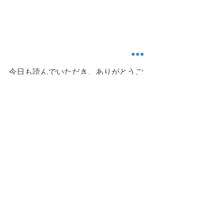
今日も読んでいただき、ありがとうご
ざいました。また明日。 
日常生活
遅筋
筋の持久力
爪先立ち
ヒラメ筋
運動科楽
健康運動情報
すべて表示
最新記事