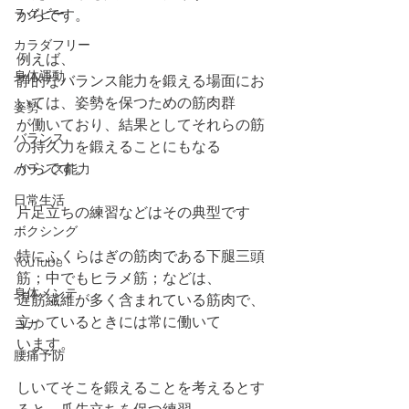
ラグビー
からです。
カラダフリー
例えば、
身体運動
静的なバランス能力を鍛える場面にお
いては、姿勢を保つための筋肉群
姿勢
が働いており、結果としてそれらの筋
バランス
の持久力を鍛えることにもなる
からです。
バランス能力
日常生活
片足立ちの練習などはその典型です
ボクシング
特にふくらはぎの筋肉である下腿三頭
YouTube
筋；中でもヒラメ筋；などは、
身体メンテ
遅筋繊維が多く含まれている筋肉で、
立っているときには常に働いて
ヨガ
います。
腰痛予防
しいてそこを鍛えることを考えるとす