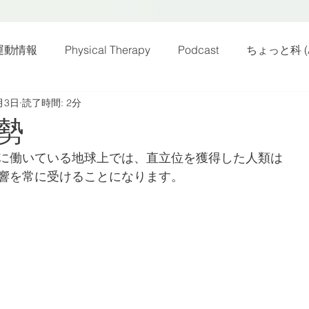
運動情報
Physical Therapy
Podcast
ちょっと科 (A
月3日
読了時間: 2分
話
雑感その他
動画
新規お知らせ
科楽読み
勢
に働いている地球上では、直立位を獲得した人類は
カラダフリー
身体運動
姿勢
バランス
バラ
響を常に受けることになります。
身体メンテ
ヨガ
腰痛予防