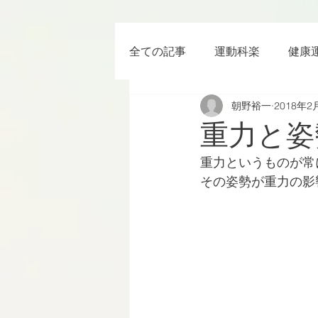
全ての記事
運動科楽
健康
朝野裕一
2018年2
ちょっと楽 (Entertainment) な
重力と姿
重力というものが常
RWC2019
ラグビー
その姿勢が重力の影
ボクシング
YouTube