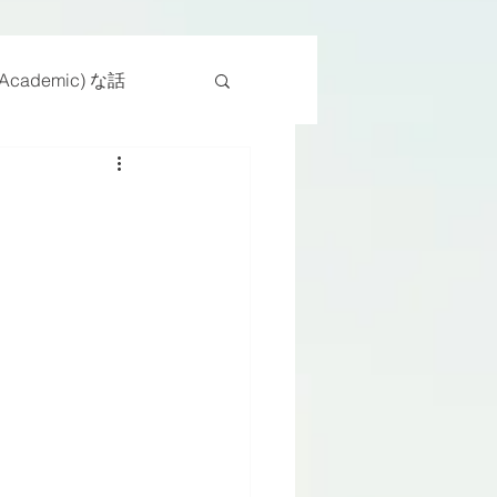
cademic) な話
物
座位
ンス能力
日常生活