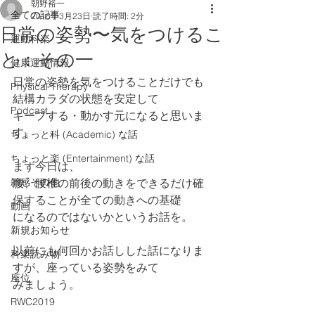
朝野裕一
全ての記事
2018年3月23日
読了時間: 2分
日常の姿勢〜気をつけるこ
運動科楽
と：その一
健康運動情報
日常の姿勢を気をつけることだけでも
Physical Therapy
結構カラダの状態を安定して
Podcast
キープする・動かす元になると思いま
す。
ちょっと科 (Academic) な話
ちょっと楽 (Entertainment) な話
まず今日は、
雑感その他
腰、腰椎の前後の動きをできるだけ確
保することが全ての動きへの基礎
動画
になるのではないかというお話を。
新規お知らせ
以前にも何回かお話しした話になりま
科楽読み物
すが、座っている姿勢をみて
座位
みましょう。
RWC2019