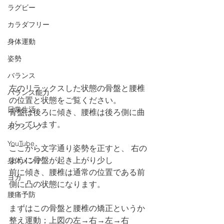
ラグビー
カラダフリー
身体運動
姿勢
バランス
左のリラックスした状態の骨盤と腰椎
バランス能力
の位置と状態をご覧ください。
日常生活
骨盤は後ろに傾き、腰椎は後ろ側に曲
がっています。
ボクシング
YouTube
ここから文字通り姿勢を正すと、 右の
ように骨盤が起き上がり少し
身体メンテ
前に傾き、腰椎は通常の位置である前
ヨガ
側に凸の状態になります。
腰痛予防
まずはこの骨盤と腰椎の矯正というか
整え運動；上図の左→右→左→右