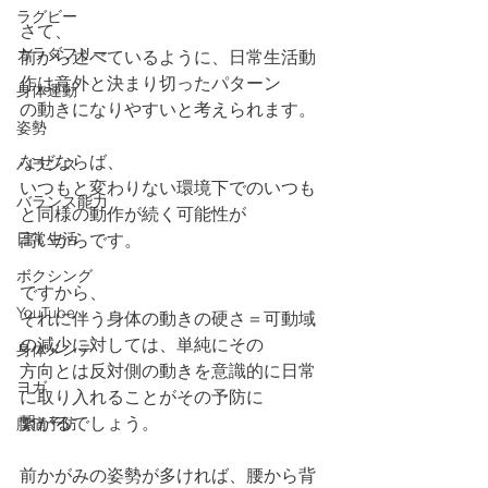
ラグビー
さて、
カラダフリー
前から述べているように、日常生活動
作は意外と決まり切ったパターン
身体運動
の動きになりやすいと考えられます。
姿勢
なぜならば、
バランス
いつもと変わりない環境下でのいつも
バランス能力
と同様の動作が続く可能性が
日常生活
高いからです。
ボクシング
ですから、
YouTube
それに伴う身体の動きの硬さ＝可動域
の減少に対しては、単純にその
身体メンテ
方向とは反対側の動きを意識的に日常
ヨガ
に取り入れることがその予防に
繋がるでしょう。
腰痛予防
前かがみの姿勢が多ければ、腰から背