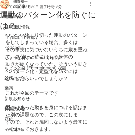
朝野裕一
全ての記事
2019年5月29日
読了時間: 2分
運動のパターン化を防ぐに
運動科楽
は？
健康運動情報
ついつい決まり切った運動のパターン
Physical Therapy
をしてしまっている場合、多くは
Podcast
その事実に気づかないうちに歳を重ね
て、気付いた時にはもう身体の
ちょっと科 (Academic) な話
動きが硬くなっていた、そういう動き
ちょっと楽 (Entertainment) な話
のパターン化・定型化を防ぐには
雑感その他
どうしたらいいでしょうか？
動画
これが今回のテーマです。
新規お知らせ
型にはまった動きを身につける話はま
科楽読み物
た別の課題なので、この次にしま
座位
すので、それと混同しないよう最初に
ことわっておきます。
RWC2019