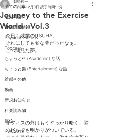
朝野裕一
全ての記事
2017年12月9日
読了時間: 1分
Journey to the Exercise
運動科楽
World : Vol.3
健康運動情報
今日も残業のITSUHA。
Physical Therapy
それにしても変な夢だったなぁ。
Podcast
この間見た夢。
ちょっと科 (Academic) な話
ちょっと楽 (Entertainment) な話
雑感その他
動画
新規お知らせ
科楽読み物
座位
オフィスの外はもうすっかり暗く、隣
のビルでも明かりがついている。
RWC2019