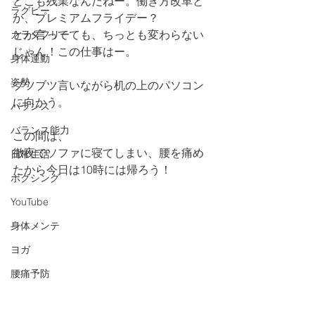
どこも残業なんだねー。働き方改革と
ラグビー
か、プレミアムフライデー？
とか言ってても、ちっとも変わらない
カラダフリー
じゃん！この仕事はー。
身体運動
姿勢
ブツブツ言いながら机の上のパソコン
に向かう。
バランス
バランス能力
この間は、
徹夜でソファに寝てしまい、腰を痛め
日常生活
たから今日は10時には帰ろう！
ボクシング
YouTube
身体メンテ
ヨガ
腰痛予防