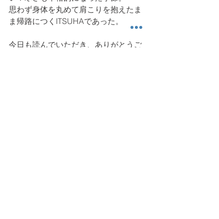
思わず身体を丸めて肩こりを抱えたま
ま帰路につくITSUHAであった。
今日も読んでいただき、ありがとうご
ざいました。また明日。 
姿勢
肩こり
科楽読み物
すべて表示
最新記事